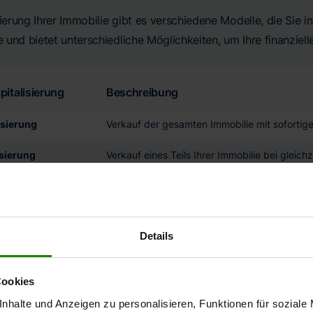
sierung Ihrer Immobilie gibt es verschiedene Modelle, die Sie 
und bietet unterschiedliche Möglichkeiten, um Ihre finanzielle
pitalisierung
Beschreibung
isierung
Verkauf der gesamten Immobilie mit sofortig
isierung
Verkauf eines Teils Ihrer Immobilie bei gleic
othek
Entnahme eines Darlehens, das durch Ihre Imm
Monatliche Rentenzahlungen im Austausch für
Details
onsmodelle
Einsatz mehrerer Modelle für optimale finanziel
Cookies
talisierung
nhalte und Anzeigen zu personalisieren, Funktionen für soziale