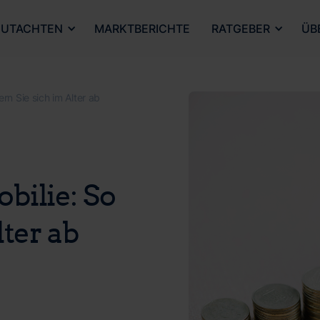
UTACHTEN
MARKTBERICHTE
RATGEBER
ÜB
ern Sie sich im Alter ab
bilie: So
lter ab