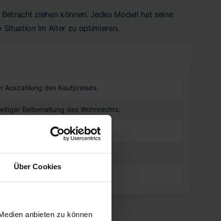
in Betracht ziehen können. Jedes Modell hat seine
 Situation im Alter zu optimieren.
er Auszahlung des Kaufpreises.
hzeitiger Beibehaltung des Wohnrechts.
obilie gesichert ist.
 die Immobilie.
Über Cookies
le Flexibilität.
 Medien anbieten zu können