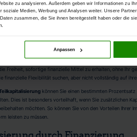
Website zu analysieren. Außerdem geben wir Informationen zu I
talisierung
verkaufen Sie Ihre gesamte Immobilie und erhalten
r soziale Medien, Werbung und Analysen weiter. Unsere Partner
 Daten zusammen, die Sie ihnen bereitgestellt haben oder die s
e beträchtliche Geldsumme, die Sie in Ihre Altersvorsorge inve
n.
üssen sich nach einer neuen Unterkunft umsehen.
talisierung
Anpassen
sierung
ermöglicht es Ihnen, einen Teil Ihrer Immobilie zu ver
die Freiheit, sofortige finanzielle Mittel zu erhalten, ohne Ih
e finanzielle Flexibilität suchen, aber nicht vollständig auf ih
Teilkapitalisierung
können Sie einen bestimmten Prozentsatz I
ten. Dies ist besonders vorteilhaft, wenn Sie zusätzlichen Ka
eibehalten möchten. So können Sie von den Vorteilen Ihrer Im
rm leisten zu müssen.
isierung durch Finanzierung