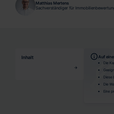
Matthias Mertens
Sachverständiger für Immobilienbewertun
Auf eine
Inhalt
Die Ka
Geeign
Diese
Die Wa
Eine p