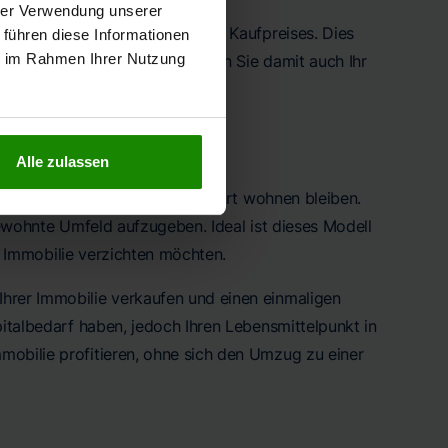
hrer Verwendung unserer
 eine sofortige Auszahlung des Kaufpreises. Dies
 führen diese Informationen
ie im Rahmen Ihrer Nutzung
stieren können. Jedoch verlieren Sie damit auch Ihr
Alle zulassen
kaufen, während Sie weiterhin dort wohnen bleiben.
r gewohnte Umfeld aufzugeben. Ideal ist dieses Modell
re Immobilie verzichten möchten.
hrer Immobilie verkaufen und einen einmaligen
pitalbedarf haben, jedoch Ihren Lebensmittelpunkt in
mobilie profitieren, ohne sich den Umzug zu einer