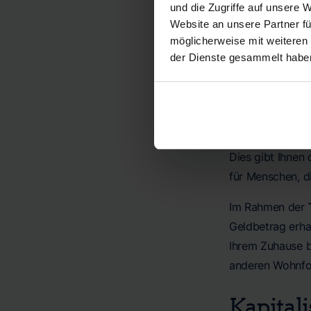
und die Zugriffe auf unsere 
Bei der
Vollkapi
Website an unsere Partner fü
möglicherweise mit weiteren
bietet Ihnen ein
der Dienste gesammelt habe
Wohnrecht und m
Teilkapi
Die
Teilkapitali
Dies gibt Ihnen 
für Menschen, di
Im Rahmen der
Geldbetrag erhal
Ihrem Zuhause b
anderen Wohnfo
Kapital