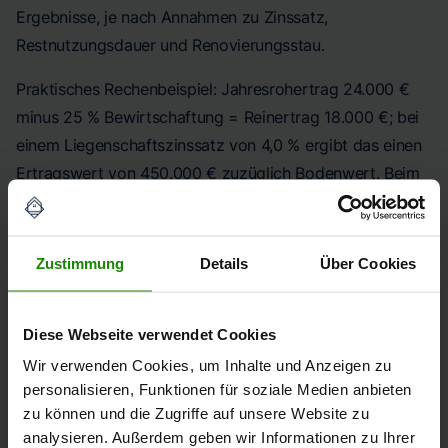
Ergebnisse, je nach Annahmen zu Zinssatz,
Restnutzungsdauer und Renovierungsstau.
Praktisches Rechenbeispiel: Jahresrohertrag 24.000 €
minus 25 % Bewirtschaftung = Reinertrag 18.000 €; bei
einem Liegenschaftszinssatz von 4,0 % ergibt das einen
Ertragswert von 450.000 € zuzüglich Bodenwert. Beim
Sachwertverfahren könnten Herstellkosten von 1.200
€/m² für 150 m² = 180.000 €, abzüglich 30 %
Alterswertminderung = 126.000 €, plus Bodenwert
Zustimmung
Details
Über Cookies
200.000 € → Sachwert 326.000 €. Solche
Abweichungen zeigen, wie
maßgeblich Annahmen
Diese Webseite verwendet Cookies
(Zinssatz, Restnutzungsdauer, Ausstattungsfaktoren) den
Wir verwenden Cookies, um Inhalte und Anzeigen zu
Endwert prägen.
personalisieren, Funktionen für soziale Medien anbieten
zu können und die Zugriffe auf unsere Website zu
Datensammlung und
analysieren. Außerdem geben wir Informationen zu Ihrer