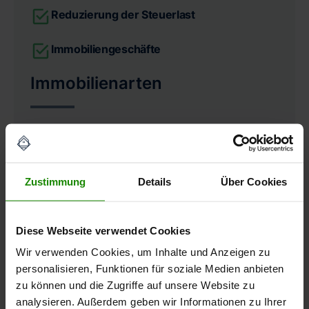
Reduzierung der Steuerlast
Immobiliengeschäfte
Immobilienarten
Ein- und Zweifamilienhäuser
Doppelhaushälften & Reihenhäuser
Zustimmung
Details
Über Cookies
Eigentumswohnungen
Diese Webseite verwendet Cookies
Mehrfamilienhäuser
Wir verwenden Cookies, um Inhalte und Anzeigen zu
Wohn- und Geschäftshäuser
personalisieren, Funktionen für soziale Medien anbieten
zu können und die Zugriffe auf unsere Website zu
Umfang
analysieren. Außerdem geben wir Informationen zu Ihrer