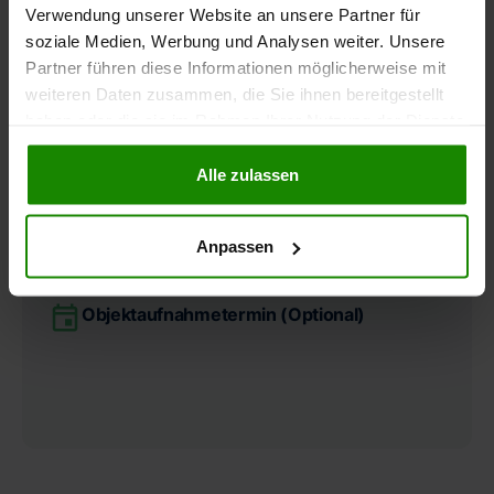
Verwendung unserer Website an unsere Partner für
soziale Medien, Werbung und Analysen weiter. Unsere
Restnutzungsdauergutachten
Partner führen diese Informationen möglicherweise mit
eines DIN EN ISO / IEC 17024 zertifizierten
weiteren Daten zusammen, die Sie ihnen bereitgestellt
Sachverständigen auf ca. 20–30 Seiten
haben oder die sie im Rahmen Ihrer Nutzung der Dienste
gesammelt haben.
Berechnung der Restnutzungsdauer
Alle zulassen
nach den aktuellsten Vorgaben durch das
Bundesministerium für Finanzen (BMF)
Anpassen
Bild- und Textdokumentation
Objektaufnahmetermin (Optional)