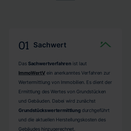
uns wichtig, und bei CERTA achten wir darauf, diese zu
entscheidend. Mit unserer zeitnahen
respektieren. Verlassen Sie sich auf unsere schnelle und
Gutachtenerstellung helfen wir Ihnen, Ihre Pläne ohne
zuverlässige Terminvergabe – für eine präzise
lange Wartezeiten voranzutreiben. Wir bei CERTA
Immobilienbewertung genau dann, wenn Sie sie
wissen, dass eine schnelle Gutachtenerstellung nicht nur
benötigen.
Bequemlichkeit bedeutet, sondern oft eine notwendige
01
Sachwert
Voraussetzung für Ihre weiteren Entscheidungen ist.
Vertrauen Sie auf unsere Kompetenz und Effizienz, um
Das
Sachwertverfahren
ist laut
Ihr Wertgutachten oder Verkehrswertgutachten
pünktlich und mit höchster Präzision zu erhalten.
ImmoWertV
ein anerkanntes Verfahren zur
Wertermittlung von Immobilien. Es dient der
Ermittlung des Wertes von Grundstücken
und Gebäuden. Dabei wird zunächst
Grundstückswertermittlung
durchgeführt
und die aktuellen Herstellungskosten des
Gebäudes hinzugerechnet.