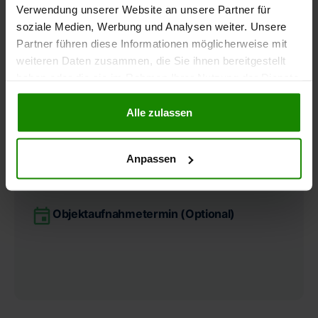
Umfang
Verwendung unserer Website an unsere Partner für
soziale Medien, Werbung und Analysen weiter. Unsere
Partner führen diese Informationen möglicherweise mit
Restnutzungsdauergutachten
weiteren Daten zusammen, die Sie ihnen bereitgestellt
eines DIN EN ISO / IEC 17024 zertifizierten
haben oder die sie im Rahmen Ihrer Nutzung der Dienste
Sachverständigen auf ca. 20–30 Seiten
gesammelt haben.
Alle zulassen
Berechnung der Restnutzungsdauer
nach den aktuellsten Vorgaben durch das
Bundesministerium für Finanzen (BMF)
Anpassen
Bild- und Textdokumentation
Objektaufnahmetermin (Optional)