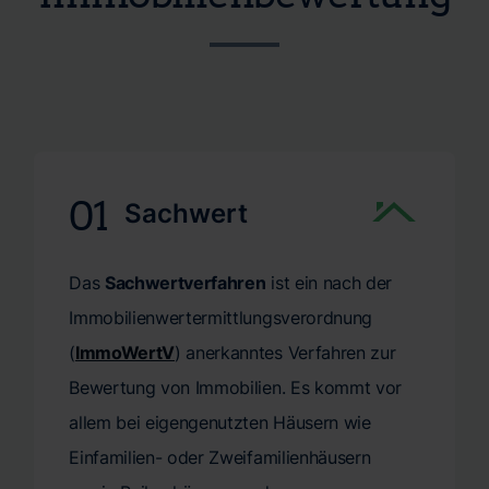
Finanzamt – wir sorgen dafür, dass Sie nicht lange
bei den Kosten Ihres Gutachtens.
Verzögerungen zu klären.
warten müssen. Wir bei CERTA verstehen, dass eine
schnelle Gutachtenerstellung oftmals der Schlüssel ist,
um wichtige Schritte rechtzeitig in die Wege zu leiten.
Verlassen Sie sich auf unsere Fachkompetenz und
Schnelligkeit, um Ihre Immobilie präzise und zeitnah
bewerten zu lassen.
01
Sachwert
Das
Sachwertverfahren
ist ein nach der
Immobilienwertermittlungsverordnung
(
ImmoWertV
) anerkanntes Verfahren zur
Bewertung von Immobilien. Es kommt vor
allem bei eigengenutzten Häusern wie
Einfamilien- oder Zweifamilienhäusern