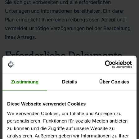
Sie sich gut vorbereiten und alle erforderlichen
Unterlagen und Informationen bereithalten. Ein klarer
Plan ermöglicht Ihnen einen reibungslosen Ablauf und
vermeidet unnötige Verzögerungen bei der Bearbeitung
Ihres Antrags.
Erforderliche Dokumente
Um einen Grundbuchauszug zu beantragen, benötigen
Sie mindestens Ihren
Personalausweis
oder
Reisepass
Zustimmung
Details
Über Cookies
sowie möglicherweise zusätzliche Nachweise, die je
nach Grund für den Auszug variieren können, wie einen
Diese Webseite verwendet Cookies
Nachweis der Berechtigung
.
Wir verwenden Cookies, um Inhalte und Anzeigen zu
Informationen, die für den
personalisieren, Funktionen für soziale Medien anbieten
zu können und die Zugriffe auf unsere Website zu
Antrag benötigt werden
analysieren. Außerdem geben wir Informationen zu Ihrer