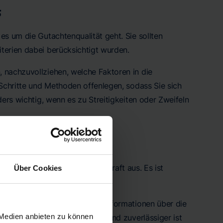
s
 es um die Gutachtenqualität geht. Sie sollten
terien dabei berücksichtigt wurden.
, nachzuvollziehen, welche Faktoren in die
 Schritte und Methoden offenlegen, sodass Sie sich
ders wichtig, wenn es zu Streitigkeiten oder Zweifeln
 sich direkt auf dessen Aussagekraft aus. Es ist
Über Cookies
 und berücksichtigt werden.
hrer Immobilie, sondern auch Informationen über die
 Medien anbieten zu können
ellt werden, desto fundierter und zuverlässiger ist