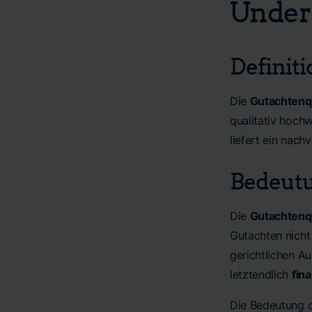
Under
Definit
Die
Gutachtenqu
qualitativ hoch
liefert ein nach
Bedeutu
Die
Gutachtenqu
Gutachten nicht
gerichtlichen A
letztendlich
fina
Die Bedeutung d