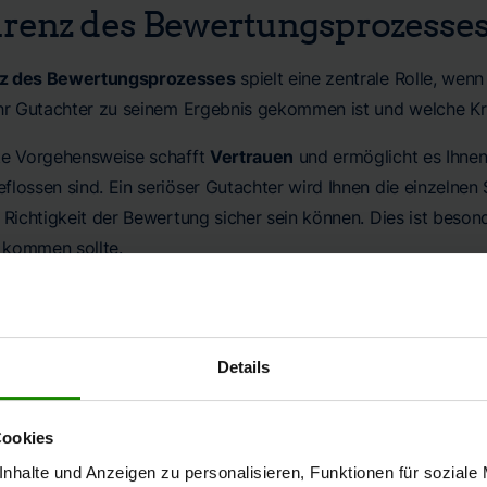
renz des Bewertungsprozesse
z des Bewertungsprozesses
spielt eine zentrale Rolle, wenn
Ihr Gutachter zu seinem Ergebnis gekommen ist und welche Kri
te Vorgehensweise schafft
Vertrauen
und ermöglicht es Ihnen
flossen sind. Ein seriöser Gutachter wird Ihnen die einzelnen
 Richtigkeit der Bewertung sicher sein können. Dies ist beson
 kommen sollte.
ndigkeit der Informationen
keit der Informationen
, die in ein Gutachten einfließen, wirkt
Details
ss alle relevanten Merkmale Ihrer Immobilie sorgfältig erfasst
Cookies
 Gutachten beinhaltet nicht nur die physische Beschreibung I
nhalte und Anzeigen zu personalisieren, Funktionen für soziale
nd und die Marktsituation. Je mehr
objektive Daten
bereitgest