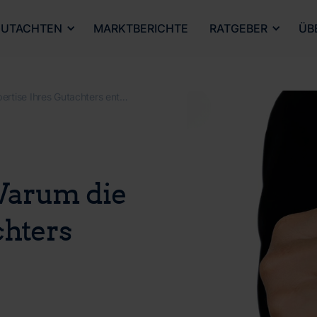
UTACHTEN
MARKTBERICHTE
RATGEBER
ÜB
Gutachtenqualität: Warum die Expertise Ihres Gutachters entscheidend ist
Warum die
chters