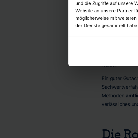
und die Zugriffe auf unsere 
das Gutachten. U
Website an unsere Partner fü
gewährleisten.
möglicherweise mit weiteren
der Dienste gesammelt habe
Methodi
Die
methodisch
bringen verschi
wählen.
Ein guter Gutac
Sachwertverfahr
Methoden
amtli
verlässliches un
Die Ro