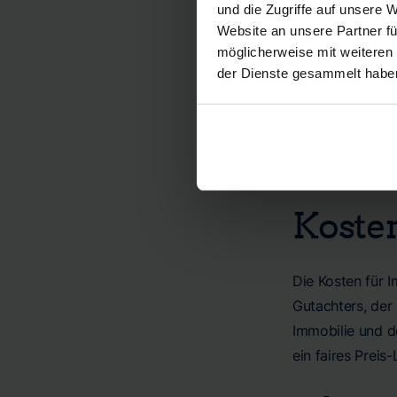
Nutzungsbedingu
und die Zugriffe auf unsere 
Bewertungen abz
Website an unsere Partner fü
möglicherweise mit weiteren
Ein Spezialguta
der Dienste gesammelt habe
Gegebenheiten e
was oft in spezi
entsprechende F
Koste
Die Kosten für 
Gutachters, der
Immobilie und d
ein faires Preis-