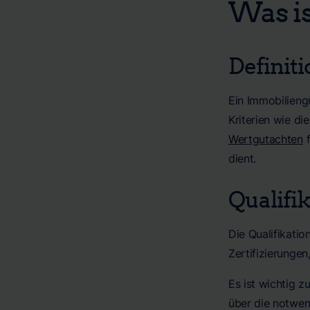
Was i
Definit
Ein Immobilieng
Kriterien wie di
Wertgutachten
f
dient.
Qualifi
Die Qualifikatio
Zertifizierunge
Es ist wichtig z
über die notwend