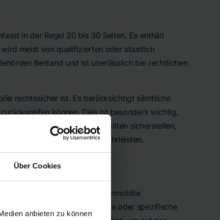
asst in der Regel 20 bis 30 Seiten. Es enthält
rd meist von qualifizierten oder staatlich
ehörden Bestand und ist unerlässlich bei rechtlichen
lie rechtssicher ist. Es berücksichtigt sämtliche
zurückgreifen können. Dies ist besonders wichtig,
htsstreitigkeiten geht. Sie sollten sicherstellen,
öchste Glaubwürdigkeit zu gewährleisten.
Über Cookies
ngen oder Gegebenheiten Ihrer Immobilie
bilie außergewöhnliche Merkmale oder spezifische
 Medien anbieten zu können