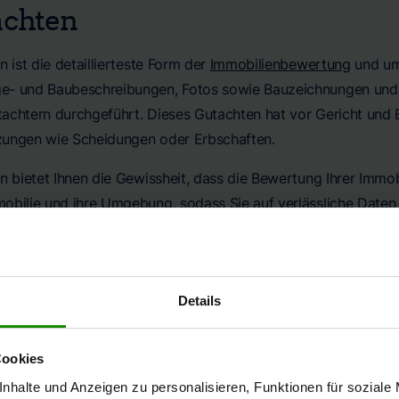
achten
n ist die detaillierteste Form der
Immobilienbewertung
und umf
- und Baubeschreibungen, Fotos sowie Bauzeichnungen und wi
achtern durchgeführt. Dieses Gutachten hat vor Gericht und B
zungen wie Scheidungen oder Erbschaften.
n bietet Ihnen die Gewissheit, dass die Bewertung Ihrer Immobi
obilie und ihre Umgebung, sodass Sie auf verlässliche Daten 
estlegung von Preisen oder die Aufteilung von Vermögen in Rec
en von einem qualifizierten Gutachter erstellt wird, um die h
gutachten
Details
n sind individuelle Bewertungen, die auf spezielle Anforderu
Cookies
ind. Diese Gutachten werden häufig benötigt, wenn die Immo
nhalte und Anzeigen zu personalisieren, Funktionen für soziale