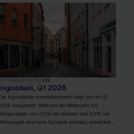
Die Jahresentwicklung ist bei drei von vier
Segmenten positiv, einzig Mietwohnungen
verzeichneten einen Rückgang. Die universitäre
Prägung der Stadt sorgt für stabile Nachfrage in allen
Segmenten, wobei die extremen Preisspannen die
starken Lageunterschiede zwischen Premium-
Stadtteilen wie Neuenheim und peripheren Lagen wie
Emmertsgrund verdeutlichen.
Immobilienmarktbericht
Bayern
Q1 2026
Ingolstadt
,
Q1 2026
Der Ingolstädter Immobilienmarkt zeigt sich im Q1
2026 zweigeteilt: Während der Mietmarkt mit
Steigerungen von 7,55% bei Häusern und 4,31% bei
Wohnungen eine hohe Dynamik aufweist, entwickeln
sich die Kaufpreise moderater. Eigentumswohnungen