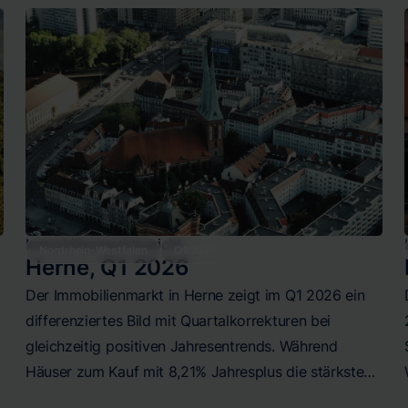
während Wohnungsmieten mit +3,67%
Jahreswachstum stark zulegen. Die Preisspannen von
etwa 1.900 €/m² bis 7.100 €/m² beim Kauf und 8,00
€/m² bis 22,50 €/m² bei der Miete spiegeln die
heterogene Struktur Hannovers wider.
Immobilienmarktbericht
Nordrhein-Westfalen
Q1 2026
Herne
,
Q1 2026
Der Immobilienmarkt in Herne zeigt im Q1 2026 ein
differenziertes Bild mit Quartalkorrekturen bei
gleichzeitig positiven Jahresentrends. Während
Häuser zum Kauf mit 8,21% Jahresplus die stärkste
Entwicklung aufweisen, stabilisiert sich der