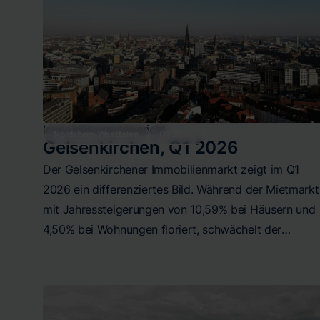
Preisspannen in allen Segmenten spiegeln Frankfurts
heterogene Stadtstruktur wider, von günstigen
Randlagen bis zu Premium-Vierteln wie dem
Westend.
Immobilienmarktbericht
Nordrhein-Westfalen
Q1 2026
Gelsenkirchen
,
Q1 2026
Der Gelsenkirchener Immobilienmarkt zeigt im Q1
2026 ein differenziertes Bild. Während der Mietmarkt
mit Jahressteigerungen von 10,59% bei Häusern und
4,50% bei Wohnungen floriert, schwächelt der
Kaufmarkt für Wohnungen mit einem Minus von 5,51
im Jahresvergleich. Kaufhäuser bleiben mit 4,81%
Jahresplus stabil. Die Spreizung zwischen günstigen
und teuren Lagen ist in allen Segmenten erheblich,