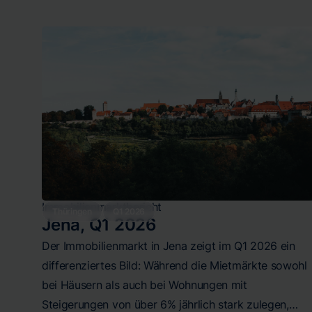
während Mietwohnungen mit +7,60%
Jahreswachstum stark zulegen. Häuser zum Kauf
entwickeln sich mit moderaten 2,05% im Quartal
stabil, Häuser zur Miete korrigieren leicht. Die
durchschnittlichen Quadratmeterpreise liegen beim
Kauf zwischen 3.768,94 €/m² (Wohnungen) und
3.936,63 €/m² (Häuser), bei Mieten zwischen 13,17
€/m² (Häuser) und 14,72 €/m² (Wohnungen).
Immobilienmarktbericht
Thüringen
Q1 2026
Jena
,
Q1 2026
Der Immobilienmarkt in Jena zeigt im Q1 2026 ein
differenziertes Bild: Während die Mietmärkte sowohl
bei Häusern als auch bei Wohnungen mit
Steigerungen von über 6% jährlich stark zulegen,