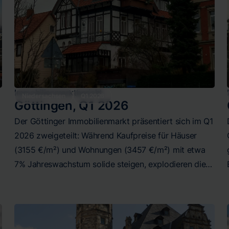
unterstreichen die Bedeutung der Mikrolage.
Insgesamt bleibt Freiburg ein hochpreisiger, aber
stabiler Immobilienmarkt mit selektiven
Wachstumsimpulsen.
Immobilienmarktbericht
Niedersachsen
Q1 2026
Göttingen
,
Q1 2026
Der Göttinger Immobilienmarkt präsentiert sich im Q1
2026 zweigeteilt: Während Kaufpreise für Häuser
(3155 €/m²) und Wohnungen (3457 €/m²) mit etwa
7% Jahreswachstum solide steigen, explodieren die
%
Mieten für Häuser mit über 11% Jahresplus auf 11,67
€/m². Der Wohnungsmietmarkt entwickelt sich mit
12,71 €/m² und 5,39% Jahreswachstum moderater.
Die Universitätsstadt bleibt ein attraktiver, aber