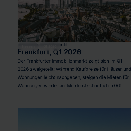
Immobilienmarktbericht
Hessen
Q1 2026
Frankfurt
,
Q1 2026
Der Frankfurter Immobilienmarkt zeigt sich im Q1
2026 zweigeteilt: Während Kaufpreise für Häuser un
Wohnungen leicht nachgeben, steigen die Mieten für
Wohnungen wieder an. Mit durchschnittlich 5.061
€/m² für Häuser und 6.634 €/m² für Wohnungen
bleibt das Kaufpreisniveau sehr hoch. Im Mietsektor
liegen Häuser bei 18,06 €/m² und Wohnungen bei
21,03 €/m², wobei letztere eine deutliche
Quartalssteigerung verzeichnen. Die enormen