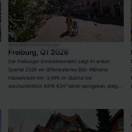
Immobilienmarktbericht
Baden-Württemberg
Q1 2026
Freiburg
,
Q1 2026
Der Freiburger Immobilienmarkt zeigt im ersten
d
Quartal 2026 ein differenziertes Bild: Während
Häuserkäufe mit -3,49% im Quartal bei
durchschnittlich 4.919 €/m² leicht nachgeben, steigen
Eigentumswohnungen mit +4,11% auf 6.063 €/m². Der
Mietmarkt entwickelt sich dynamisch mit
Quartalsanstiegen von 3,35% bei Häusern (15,72
€/m²) und 3,78% bei Wohnungen (15,93 €/m²). Die
erheblichen Preisspannen in allen Segmenten