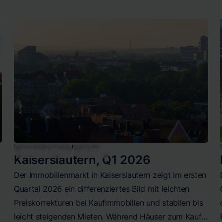
Wohnungskaufmarkt bei 1.753 €/m² auf moderatem
Niveau. Der Mietmarkt korrigiert bei Häusern deutlich
um 9,26% im Quartal, während Wohnungsmieten mit
8,13 €/m² praktisch unverändert bleiben. Insgesamt
positioniert sich Herne weiterhin als bezahlbare
Alternative im Ruhrgebiet mit breiten Preisspannen,
die verschiedene Zielgruppen ansprechen.
Immobilienmarktbericht
Rheinland-Pfalz
Q1 2026
Kaiserslautern
,
Q1 2026
Der Immobilienmarkt in Kaiserslautern zeigt im ersten
Quartal 2026 ein differenziertes Bild mit leichten
Preiskorrekturen bei Kaufimmobilien und stabilen bis
leicht steigenden Mieten. Während Häuser zum Kauf