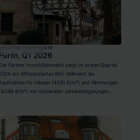
Immobilienmarktbericht
Bayern
Q1 2026
Fürth
,
Q1 2026
Der Fürther Immobilienmarkt zeigt im ersten Quartal
2026 ein differenziertes Bild. Während die
Kaufmärkte für Häuser (4.130 €/m²) und Wohnungen
(4.049 €/m²) mit moderaten Jahressteigerungen
stabil bleiben, korrigiert der Mietmarkt für Häuser
deutlich auf 12,50 €/m². Der Mietwohnungsmarkt
entwickelt sich mit 13,78 €/m² und +4%
Jahreswachstum am dynamischsten. Die breiten
Preisspannen in allen Segmenten bieten Chancen für